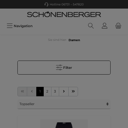
Hotline 06731 – 547820
Navigation
Sie sind hier:
Damen
Filter
1
2
3