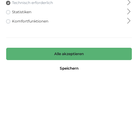
Technisch erforderlich
Statistiken
Komfortfunktionen
Alle akzeptieren
Style Lillyth Chic
Speichern
Raphaela
119,95 €*