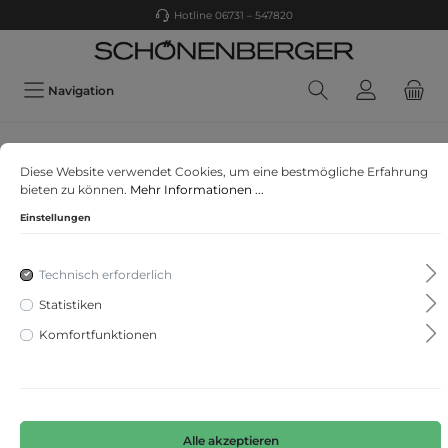
Hotline 06731 – 547820
Navigation
Q/S designed by 51016 Q/S W essenti
Diese Website verwendet Cookies, um eine bestmögliche Erfahrung
Jerseyshirt
bieten zu können.
Mehr Informationen ...
Einstellungen
Technisch erforderlich
Statistiken
Komfortfunktionen
Alle akzeptieren