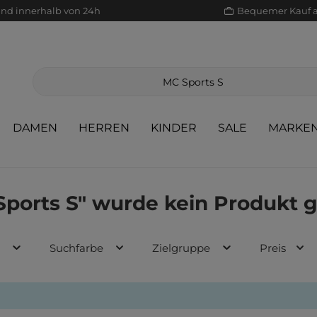
and innerhalb von 24h
Bequemer Kauf 
DAMEN
HERREN
KINDER
SALE
MARKE
Sports S" wurde kein Produkt 
d
Suchfarbe
Zielgruppe
Preis
Jacken/Mäntel
Scha
Sak
Röcke
Jeans
Sch
Sons
Jacken/Mäntel
Pullover/Strickjacken
Shir
Scha
Pullover/Strickjacken