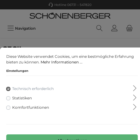
Hotline 06731 – 547820
Navigation
CECIL
Diese Website verwendet Cookies, um eine bestmögliche Erfahrung
3/4 Jeans
bieten zu können.
Mehr Informationen ...
Einstellungen
Technisch erforderlich
Statistiken
Komfortfunktionen