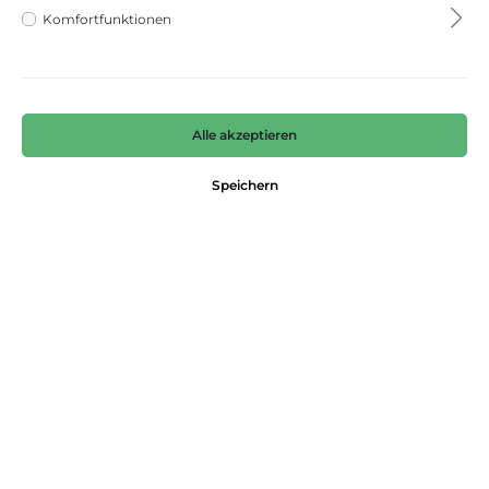
Komfortfunktionen
Alle akzeptieren
Speichern
D52401
Garcia
14,99 €*