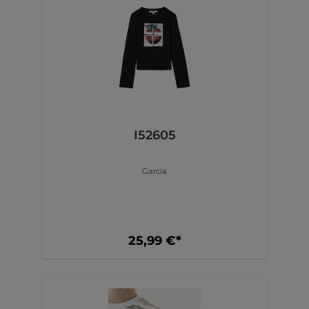
I52605
Garcia
25,99 €*