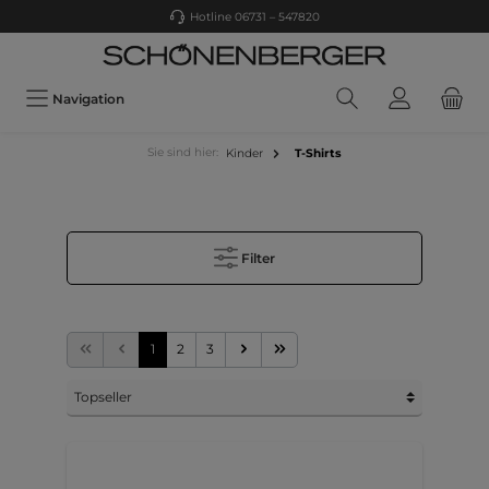
Hotline 06731 – 547820
Navigation
Sie sind hier:
Kinder
T-Shirts
Filter
1
2
3