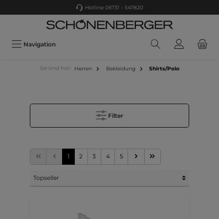
Hotline 06731 – 547820
Navigation
Sie sind hier:
Herren
Bekleidung
Shirts/Polo
Filter
1
2
3
4
5