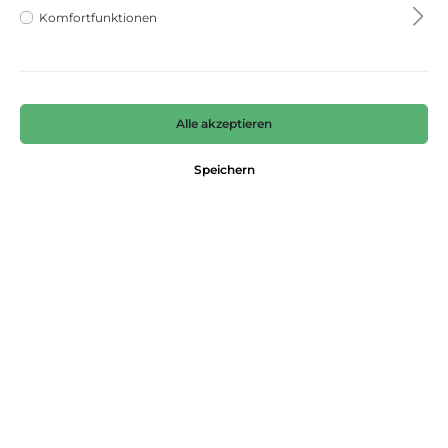
Komfortfunktionen
Alle akzeptieren
Speichern
T-Shirt
s. Oliver
12,99 €*