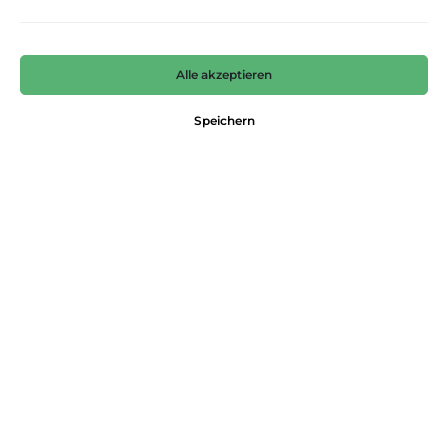
Alle akzeptieren
Speichern
LedergÃ¼rtel
STREET ONE
29,99 €*