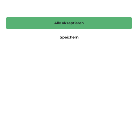
Alle akzeptieren
Speichern
CICLASSIC
CINQUE
139,99 €*