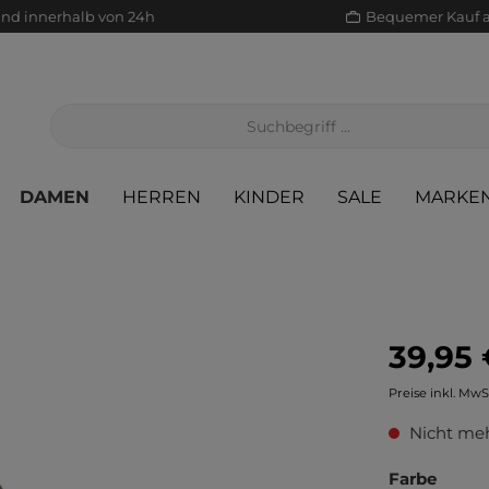
and innerhalb von 24h
Bequemer Kauf 
DAMEN
HERREN
KINDER
SALE
MARKE
39,95 
Jacken/Mäntel
Scha
Sak
Röcke
Preise inkl. MwS
Jeans
Sch
Sons
Jacken/Mäntel
Nicht meh
Pullover/Strickjacken
Shir
Scha
Pullover/Strickjacken
Farbe