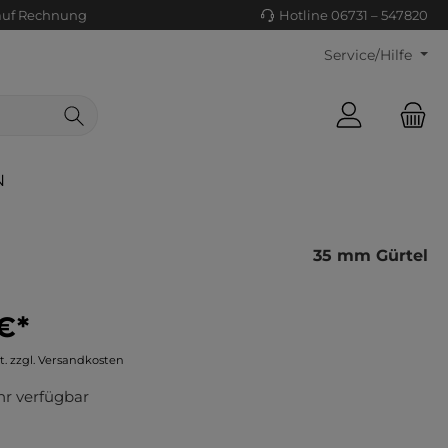
auf Rechnung
Hotline 06731 – 547820
Service/Hilfe
N
35 mm Gürtel
€*
ls/Tücher
ko
t. zzgl. Versandkosten
uhe
tiges
r verfügbar
ts
ls