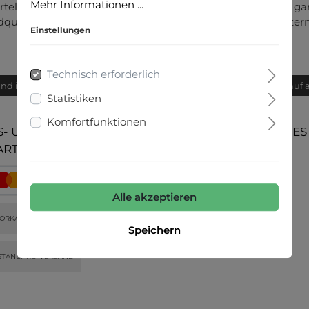
Mehr Informationen ...
tel ist die ideale Ergänzung zu allen Freizeit-Outfits und
dquarter, am Modestandort Metzingen beim Familienunterneh
Einstellungen
Technisch erforderlich
and innerhalb von 24h
Bequemer Kauf 
Statistiken
Komfortfunktionen
- UND
UNSERE COMMUNITIES
ARTEN
Alle akzeptieren
ORKASSE
Speichern
STANDARD-VERSAND