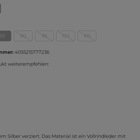
chen
ts/Polo
ten
ten
ümpfe
85
90
95
100
105
ümpfe
mmer:
4055215777236
ukt weiterempfehlen:
designed by
iver
eday
et One
o Moda
Silber verziert. Das Material ist ein Vollrindleder mit