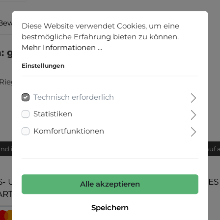
Bewertungen
Diese Website verwendet Cookies, um eine
bestmögliche Erfahrung bieten zu können.
Mehr Informationen ...
 gestreifte Culotte"
Einstellungen
-Riegeln
Technisch erforderlich
Statistiken
Komfortfunktionen
and innerhalb von 24h
Bequemer Kauf 
- UND
UNSERE COMMUNITIES
Alle akzeptieren
ARTEN
Speichern