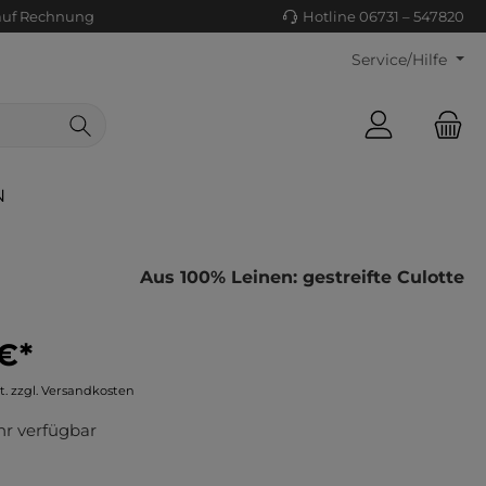
auf Rechnung
Hotline 06731 – 547820
Service/Hilfe
N
Aus 100% Leinen: gestreifte Culotte
€*
ls/Tücher
ko
t. zzgl. Versandkosten
uhe
tiges
r verfügbar
ts
ls