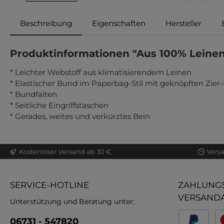
Beschreibung
Eigenschaften
Hersteller
Produktinformationen "Aus 100% Leinen:
* Leichter Webstoff aus klimatisierendem Leinen
* Elastischer Bund im Paperbag-Stil mit geknöpften Zier
* Bundfalten
* Seitliche Eingriffstaschen
* Gerades, weites und verkürztes Bein
Kostenloser Versand ab 30 €
Vers
SERVICE-HOTLINE
ZAHLUNGS
VERSAND
Unterstützung und Beratung unter:
06731 - 547820