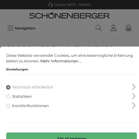
Hotline 06731 – 547820
Navigation
LERROS MODEN GMBH,NEUSS
Diese Website verwendet Cookies, um eine bestmögliche Erfahrung
BLOUSON KONFEKTION
bieten zu können.
Mehr Informationen ...
Einstellungen
Technisch erforderlich
Statistiken
Komfortfunktionen
Alle akzeptieren