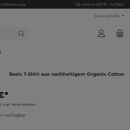
auf Rechnung
Hotline 06731 – 547820
Service/Hilfe
N
Basic T-Shirt aus nachhaltigem Organic Cotton
€*
ls/Tücher
ko
t. zzgl. Versandkosten
uhe
tiges
r verfügbar
ts
ls