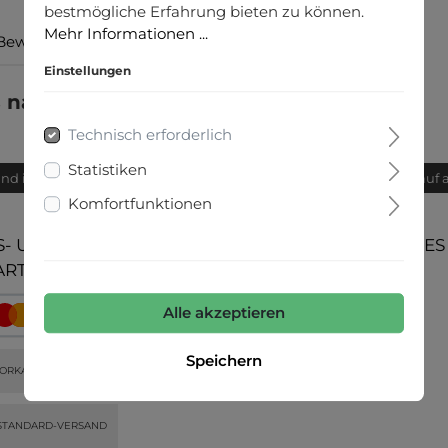
bestmögliche Erfahrung bieten zu können.
Mehr Informationen ...
Bewertungen
Einstellungen
s nachhaltigem Organic Cotton"
Technisch erforderlich
Statistiken
and innerhalb von 24h
Bequemer Kauf 
Komfortfunktionen
- UND
UNSERE COMMUNITIES
ARTEN
Alle akzeptieren
Speichern
ORKASSE
STANDARD-VERSAND