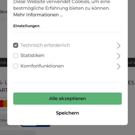
Diese Website verwendet Cookies, um eine
bestmögliche Erfahrung bieten zu können.
Bewertungen
Mehr Informationen ...
Einstellungen
Technisch erforderlich
Statistiken
and innerhalb von 24h
Bequemer Kauf 
Komfortfunktionen
- UND
UNSERE COMMUNITIES
ARTEN
Alle akzeptieren
Speichern
ORKASSE