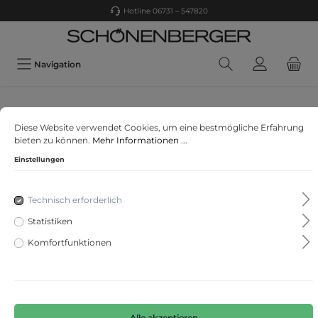
Hotline 06731 – 547820
Navigation
comma
Diese Website verwendet Cookies, um eine bestmögliche Erfahrung
Boyfriend-Jeans
bieten zu können.
Mehr Informationen ...
Einstellungen
Technisch erforderlich
Statistiken
Komfortfunktionen
Alle akzeptieren