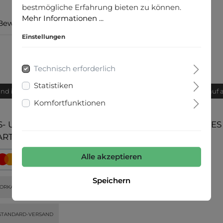
bestmögliche Erfahrung bieten zu können.
Mehr Informationen ...
Bewertungen
Einstellungen
Technisch erforderlich
Statistiken
and innerhalb von 24h
Bequemer Kauf 
Komfortfunktionen
- UND
UNSERE COMMUNITIES
ARTEN
Alle akzeptieren
Speichern
ORKASSE
STANDARD-VERSAND