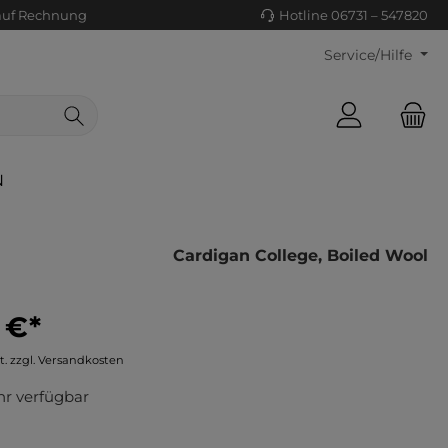
auf Rechnung
Hotline 06731 – 547820
Service/Hilfe
N
Cardigan College, Boiled Wool
 €*
ls/Tücher
ko
t. zzgl. Versandkosten
uhe
tiges
r verfügbar
ts
ls