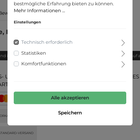
bestmögliche Erfahrung bieten zu können.
Mehr Informationen ...
Bewertungen
Einstellungen
, Boiled Wool"
Technisch erforderlich
Statistiken
and innerhalb von 24h
Bequemer Kauf 
Komfortfunktionen
- UND
UNSERE COMMUNITIES
ARTEN
Alle akzeptieren
Speichern
ORKASSE
STANDARD-VERSAND