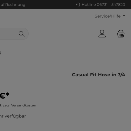
auf Rechnung
Hotline 06731 – 547820
Service/Hilfe
N
Casual Fit Hose in 3/4
 €*
ls/Tücher
ko
t. zzgl. Versandkosten
uhe
tiges
r verfügbar
ts
ls