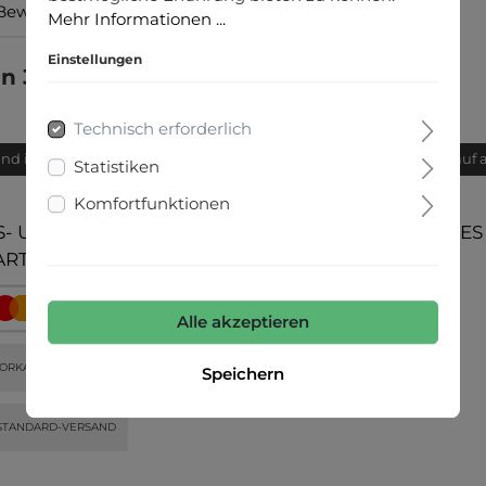
Bewertungen
Mehr Informationen ...
Einstellungen
n 3/4"
Technisch erforderlich
and innerhalb von 24h
Bequemer Kauf 
Statistiken
Komfortfunktionen
- UND
UNSERE COMMUNITIES
ARTEN
Alle akzeptieren
ORKASSE
Speichern
STANDARD-VERSAND