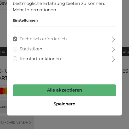
Bewertungen
bestmögliche Erfahrung bieten zu können.
Mehr Informationen ...
Einstellungen
Technisch erforderlich
Statistiken
and innerhalb von 24h
Bequemer Kauf 
Komfortfunktionen
- UND
UNSERE COMMUNITIES
ARTEN
Alle akzeptieren
Speichern
ORKASSE
STANDARD-VERSAND