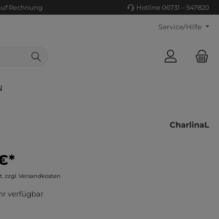
auf Rechnung
Hotline 06731 – 547820
Service/Hilfe
N
CharlinaL
€*
ls/Tücher
ko
t. zzgl. Versandkosten
uhe
tiges
r verfügbar
ts
ls