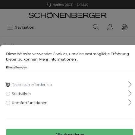
Hotline 06731 – 547820
Navigation
Falke
Diese Website verwendet Cookies, um eine bestmögliche Erfahrung
FALKE Tiago Herren
bieten zu können.
Mehr Informationen ...
Einstellungen
Technisch erforderlich
Statistiken
Komfortfunktionen
Alle akzeptieren