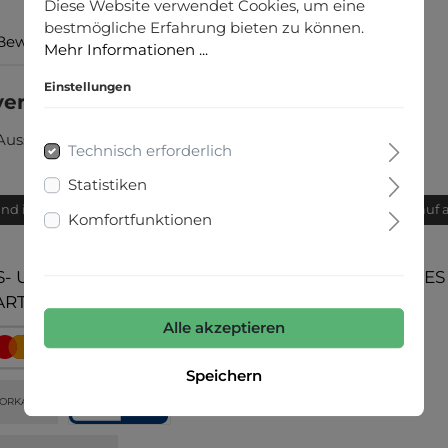
Diese Website verwendet Cookies, um eine
bestmögliche Erfahrung bieten zu können.
Bewertungen
Mehr Informationen ...
Einstellungen
ver"
Ausschnitt, Langarm
Technisch erforderlich
Statistiken
and innerhalb von 24h
Bequemer Kauf 
Komfortfunktionen
- UND
UNSERE COMMUNITIES
ARTEN
Alle akzeptieren
Speichern
ORKASSE