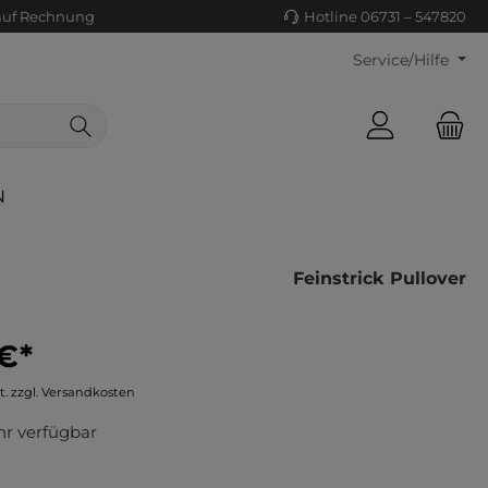
auf Rechnung
Hotline 06731 – 547820
Service/Hilfe
N
Feinstrick Pullover
€*
ls/Tücher
ko
t. zzgl. Versandkosten
uhe
tiges
r verfügbar
ts
ls