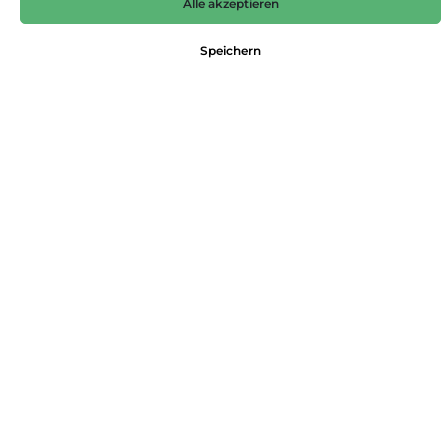
Alle akzeptieren
59,95 €*
Preise inkl. MwSt. zzgl. Versandkosten
Speichern
Nicht mehr verfügbar
Farbe
morning blue
Größe
36
38
40
42
44
Produktnummer:
4251200771375
Dieses Produkt weiterempfehlen:
Beschreibung
Tencel Ware, aufgesetzte Taschen, sichtbare Knöpfe, V-Neck,