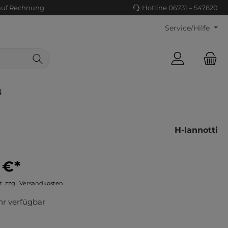
auf Rechnung
Hotline 06731 – 547820
Service/Hilfe
N
H-Iannotti
 €*
ls/Tücher
ko
t. zzgl. Versandkosten
uhe
tiges
r verfügbar
ts
ls