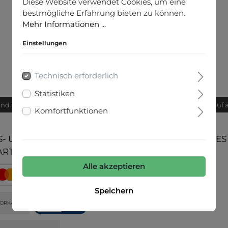
Diese Website verwendet Cookies, um eine
bestmögliche Erfahrung bieten zu können.
Mehr Informationen ...
Einstellungen
Technisch erforderlich
Statistiken
and innerhalb von 24h
Bequemer Kauf 
Komfortfunktionen
- UND
UNSERE COMMUNITIES
ARTEN
Alle akzeptieren
Speichern
ORKASSE