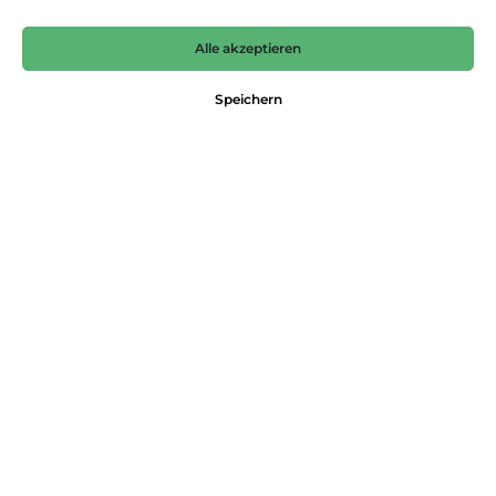
Alle akzeptieren
Speichern
GARVEY
CLUB OF COMFORT
Varianten ab
109,95 €*
119,95 €*