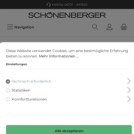
Hotline 06731 – 547820
Navigation
Marc Cain
Diese Website verwendet Cookies, um eine bestmögliche Erfahrung
Hose mit Grafikmuster
bieten zu können.
Mehr Informationen ...
Einstellungen
Technisch erforderlich
Statistiken
Komfortfunktionen
Alle akzeptieren