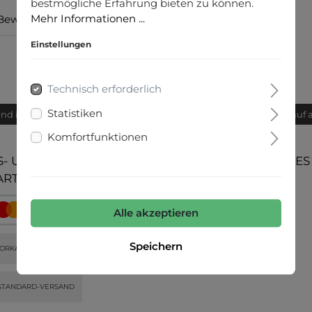
bestmögliche Erfahrung bieten zu können.
Mehr Informationen ...
Bewertungen
Einstellungen
Technisch erforderlich
Statistiken
and innerhalb von 24h
Bequemer Kauf 
Komfortfunktionen
- UND
UNSERE COMMUNITIES
ARTEN
Alle akzeptieren
Speichern
ORKASSE
STANDARD-VERSAND