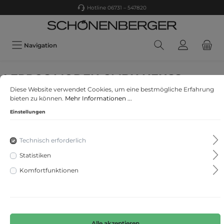
Hotline 06731 – 547820
Navigation
LERROS MODEN GMBH,NEUSS
Diese Website verwendet Cookies, um eine bestmögliche Erfahrung
JERSEY SAKKO
bieten zu können.
Mehr Informationen ...
Einstellungen
Technisch erforderlich
Statistiken
Komfortfunktionen
Alle akzeptieren