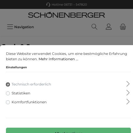
Hotline 06731 – 547820
Navigation
Jack & Jones
Diese Website verwendet Cookies, um eine bestmögliche Erfahrung
JJIGLENN JJICON GE 842 I.K. NOOS
bieten zu können.
Mehr Informationen ...
Einstellungen
Technisch erforderlich
Statistiken
Komfortfunktionen