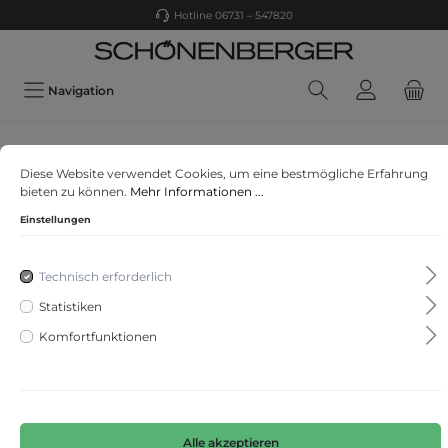
Hotline 06731 – 547820
Navigation
Jack & Jones
Diese Website verwendet Cookies, um eine bestmögliche Erfahrung
JJIWILL JJSPORT SWEAT PANT VG
bieten zu können.
Mehr Informationen ...
Einstellungen
Technisch erforderlich
Statistiken
Komfortfunktionen
Alle akzeptieren