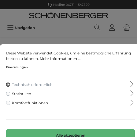
Hotline 06731 – 547820
Navigation
Jack&Jones
Diese Website verwendet Cookies, um eine bestmögliche Erfahrung
JORBROOKLYN BACK TEE SS CREW NECK JNR
bieten zu können.
Mehr Informationen ...
Einstellungen
Technisch erforderlich
Statistiken
Komfortfunktionen
Alle akzeptieren