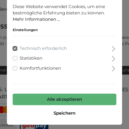
Diese Website verwendet Cookies, um eine
Bewertungen
bestmögliche Erfahrung bieten zu können.
Mehr Informationen ...
 SS CREW NECK TG"
Einstellungen
fach zu allem in deinem Kleiderschrank.Gekämmtes Jerseygeweb
hnitt - Ärmel : Kurzarm - Print : Muster auf der Rückseite de
Technisch erforderlich
Statistiken
Komfortfunktionen
and innerhalb von 24h
Bequemer Kauf 
- UND
UNSERE COMMUNITIES
ARTEN
Alle akzeptieren
Speichern
ORKASSE