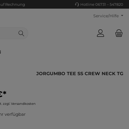
auf Rechnung
Hotline 06731 – 547820
Service/Hilfe
N
JORGUMBO TEE SS CREW NECK TG
€*
ls/Tücher
ko
t. zzgl. Versandkosten
uhe
tiges
r verfügbar
ts
ls