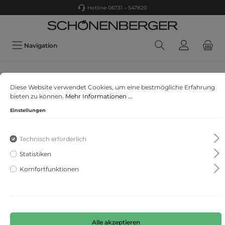
Hotline 06731 – 547820
Navigation
Jack & Jones
Diese Website verwendet Cookies, um eine bestmögliche Erfahrung
JORGUMBO TEE SS CREW NECK TG
bieten zu können.
Mehr Informationen ...
Einstellungen
Technisch erforderlich
Statistiken
Komfortfunktionen
Alle akzeptieren