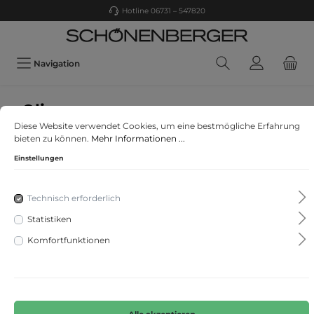
Hotline 06731 – 547820
Navigation
s. Oliver
Diese Website verwendet Cookies, um eine bestmögliche Erfahrung
Jeans-Hose
bieten zu können.
Mehr Informationen ...
Einstellungen
Technisch erforderlich
Statistiken
Komfortfunktionen