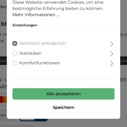
Diese Website verwendet Cookies, um eine
Bewertungen
bestmögliche Erfahrung bieten zu können.
Mehr Informationen ...
 blue denim"
Einstellungen
t lässigem Schnitt und einer cleanen Waschung. Sie ist ei
ok.
Technisch erforderlich
Statistiken
and innerhalb von 24h
Bequemer Kauf 
Komfortfunktionen
- UND
UNSERE COMMUNITIES
ARTEN
Alle akzeptieren
Speichern
ORKASSE