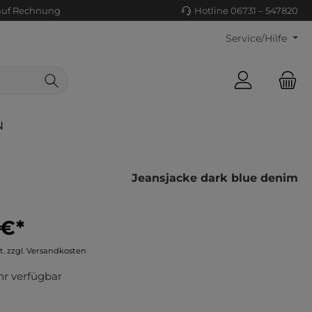
auf Rechnung
Hotline 06731 – 547820
Service/Hilfe
N
Jeansjacke dark blue denim
 €*
ls/Tücher
ko
t. zzgl. Versandkosten
uhe
tiges
r verfügbar
ts
ls