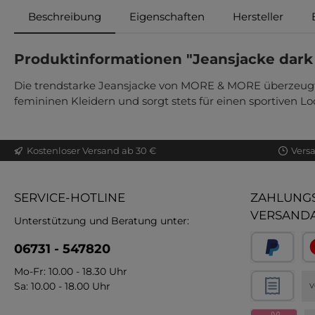
Beschreibung
Eigenschaften
Hersteller
Produktinformationen "Jeansjacke dark
Die trendstarke Jeansjacke von MORE & MORE überzeugt mi
femininen Kleidern und sorgt stets für einen sportiven Lo
Kostenloser Versand ab 30 €
Vers
SERVICE-HOTLINE
ZAHLUNGS
VERSAND
Unterstützung und Beratung unter:
06731 - 547820
Mo-Fr: 10.00 - 18.30 Uhr
Sa: 10.00 - 18.00 Uhr
V