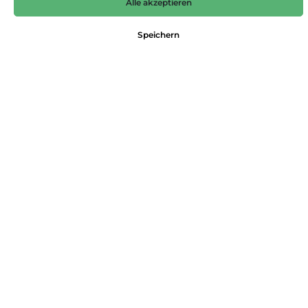
Alle akzeptieren
8,99 €*
Preise inkl. MwSt. zzgl. Versandkosten
Speichern
Nicht mehr verfügbar
Farbe
blau
Größe
92
98
104
110
116
122
128
Produktnummer:
4065206999899
Dieses Produkt weiterempfehlen:
Beschreibung