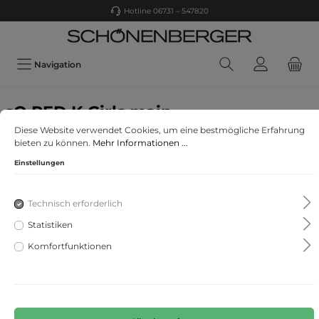
Hotline 06731 – 547820
Navigation
sO RED K Girls main
Jerseyhose
Diese Website verwendet Cookies, um eine bestmögliche Erfahrung
bieten zu können.
Mehr Informationen ...
Einstellungen
Technisch erforderlich
Statistiken
Komfortfunktionen