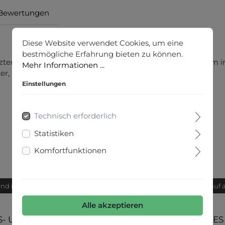
Bewertungen
Diese Website verwendet Cookies, um eine
bestmögliche Erfahrung bieten zu können.
rzter Langarm, Rundhalsausschnitt, Rückenlänge ca. 58 cm in
Mehr Informationen ...
ter, Logo-Aufnäher im Nacken, Freizeit Anlass
Einstellungen
Technisch erforderlich
Statistiken
Komfortfunktionen
and innerhalb von 24h
Bequemer Kauf 
Alle akzeptieren
- UND
UNSERE COMMUNITIES