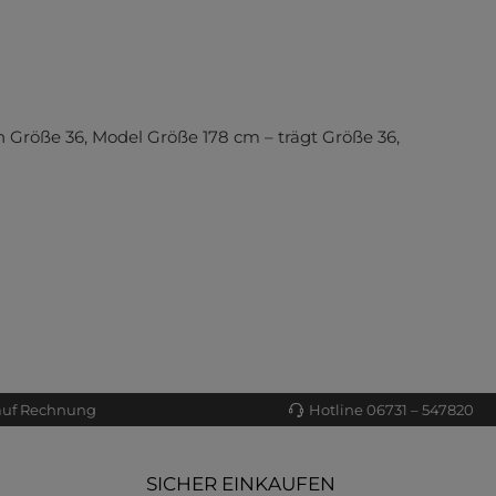
 Größe 36, Model Größe 178 cm – trägt Größe 36,
auf Rechnung
Hotline 06731 – 547820
SICHER EINKAUFEN