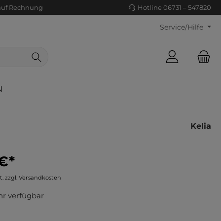
auf Rechnung
Hotline 06731 – 547820
Service/Hilfe
N
Kelia
€*
ls/Tücher
ko
t. zzgl. Versandkosten
uhe
tiges
r verfügbar
ts
ls