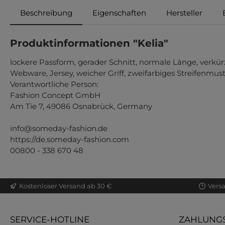
Beschreibung
Eigenschaften
Hersteller
Produktinformationen "Kelia"
lockere Passform, gerader Schnitt, normale Länge, verkü
Webware, Jersey, weicher Griff, zweifarbiges Streifenmus
Verantwortliche Person:
Fashion Concept GmbH
Am Tie 7, 49086 Osnabrück, Germany
info@someday-fashion.de
https://de.someday-fashion.com
00800 - 338 670 48
Kostenloser Versand ab 30 €
Vers
SERVICE-HOTLINE
ZAHLUNGS