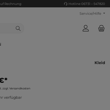
auf Rechnung
Hotline 06731 – 547820
Service/Hilfe
N
Kleid
€*
ls/Tücher
ko
t. zzgl. Versandkosten
uhe
tiges
r verfügbar
ts
ls