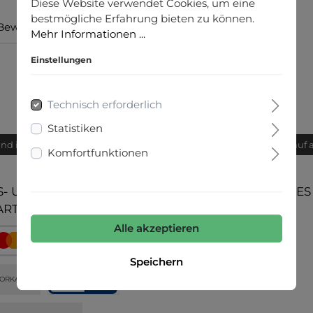
Diese Website verwendet Cookies, um eine
bestmögliche Erfahrung bieten zu können.
Bewertungen
Mehr Informationen ...
Einstellungen
Technisch erforderlich
Statistiken
and innerhalb von 24h
Bequemer Kauf 
Komfortfunktionen
- UND
UNSERE COMMUNITIES
ARTEN
Alle akzeptieren
Speichern
ORKASSE