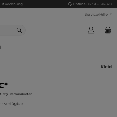
auf Rechnung
Hotline 06731 – 547820
Service/Hilfe
N
Kleid
€*
ls/Tücher
ko
t. zzgl. Versandkosten
uhe
tiges
r verfügbar
ts
ls