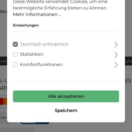
Diese Website verwendet Cookies, um eine
bestmögliche Erfahrung bieten zu können.
Bewertungen
Mehr Informationen ...
Einstellungen
Technisch erforderlich
Statistiken
and innerhalb von 24h
Bequemer Kauf 
Komfortfunktionen
- UND
UNSERE COMMUNITIES
ARTEN
Alle akzeptieren
Speichern
ORKASSE