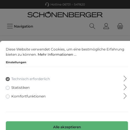
Hotline 06731 – 547820
Navigation
CAMEL
Diese Website verwendet Cookies, um eine bestmögliche Erfahrung
Langarm Hemd mit Allover-Print
bieten zu können.
Mehr Informationen ...
Einstellungen
Technisch erforderlich
Statistiken
Komfortfunktionen
Alle akzeptieren