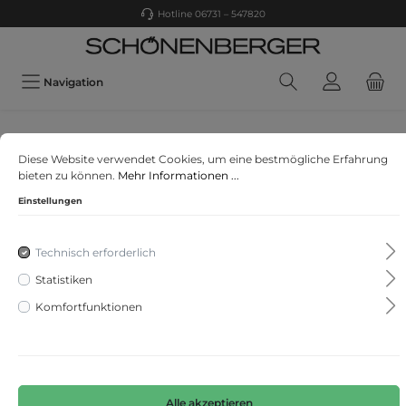
Hotline 06731 – 547820
Navigation
s.Oliver 12010 sO RED W main col
Diese Website verwendet Cookies, um eine bestmögliche Erfahrung
Langarmshirt
bieten zu können.
Mehr Informationen ...
Einstellungen
Technisch erforderlich
Statistiken
Komfortfunktionen
Alle akzeptieren