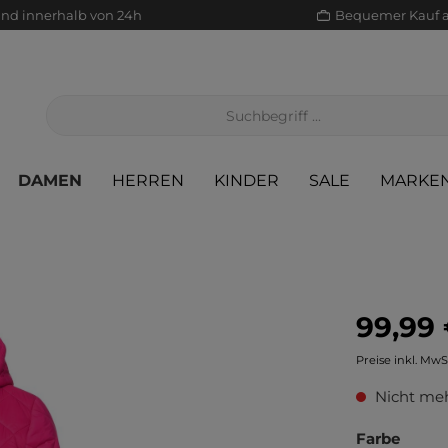
and innerhalb von 24h
Bequemer Kauf 
DAMEN
HERREN
KINDER
SALE
MARKE
99,99
Jacken/Mäntel
Scha
Sak
Röcke
Preise inkl. MwS
Jeans
Sch
Sons
Jacken/Mäntel
Nicht meh
Pullover/Strickjacken
Shir
Scha
Pullover/Strickjacken
Farbe