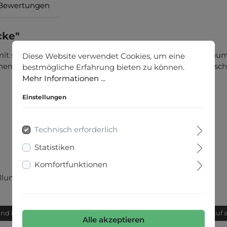
Bewertungen
cke"
 mit schönen Details überrascht. Das Tunnelzugband mit gu
Diese Website verwendet Cookies, um eine
nenfutter. Die Zipper begeistern auf der Front, bei den Tas
bestmögliche Erfahrung bieten zu können.
Mehr Informationen ...
Einstellungen
Technisch erforderlich
Statistiken
Komfortfunktionen
üllung: 100% Polyester
and innerhalb von 24h
Bequemer Kauf 
Alle akzeptieren