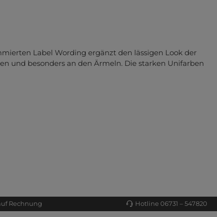
mmierten Label Wording ergänzt den lässigen Look der
chen und besonders an den Ärmeln. Die starken Unifarben
auf Rechnung
Hotline 06731 – 547820