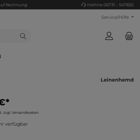
auf Rechnung
Hotline 06731 – 547820
Service/Hilfe
N
Leinenhemd
€*
ls/Tücher
ko
t. zzgl. Versandkosten
uhe
tiges
r verfügbar
ts
ls