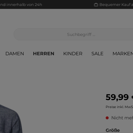
and innerhalb von 24h
Bequemer Kauf 
DAMEN
HERREN
KINDER
SALE
MARKE
59,99 
Jacken/Mäntel
Scha
Sak
Röcke
Preise inkl. MwS
Jeans
Sch
Sons
Jacken/Mäntel
Nicht meh
Pullover/Strickjacken
Shir
Scha
Pullover/Strickjacken
Größe