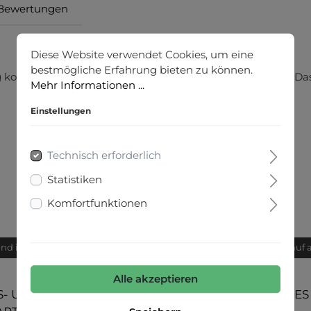
Bewertungen
Diese Website verwendet Cookies, um eine
bestmögliche Erfahrung bieten zu können.
g kombinieren und passt einfach in jeden Kleiderschrank. Das 
Mehr Informationen ...
Einstellungen
Technisch erforderlich
Statistiken
Komfortfunktionen
and innerhalb von 24h
Bequemer Kauf 
Alle akzeptieren
- UND
UNSERE COMMUNITIES