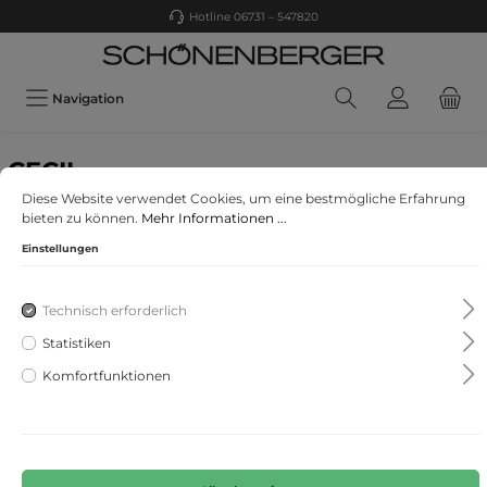
Hotline 06731 – 547820
Navigation
CECIL
Loose Fit Hose mit Wide Legs
Diese Website verwendet Cookies, um eine bestmögliche Erfahrung
bieten zu können.
Mehr Informationen ...
Einstellungen
Technisch erforderlich
Statistiken
Komfortfunktionen