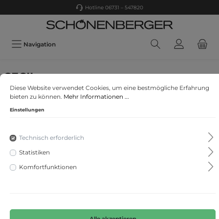
Hotline 06731 – 547820
Navigation
CECIL
Diese Website verwendet Cookies, um eine bestmögliche Erfahrung
Loose Fit Jeans
bieten zu können.
Mehr Informationen ...
Einstellungen
Technisch erforderlich
Statistiken
Komfortfunktionen
Alle akzeptieren