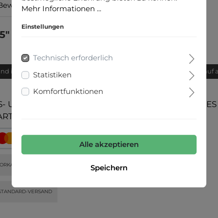
Bewertungen
Mehr Informationen ...
Einstellungen
5"
Technisch erforderlich
and innerhalb von 24h
Bequemer Kauf 
Statistiken
Komfortfunktionen
- UND
UNSERE COMMUNITIES
ARTEN
Alle akzeptieren
ORKASSE
Speichern
STANDARD-VERSAND