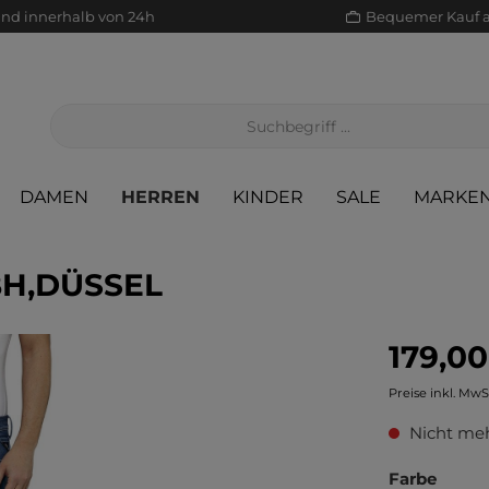
and innerhalb von 24h
Bequemer Kauf 
DAMEN
HERREN
KINDER
SALE
MARKE
H,DÜSSEL
179,00
Jacken/Mäntel
Scha
Sak
Röcke
Preise inkl. MwS
Jeans
Sch
Sons
Jacken/Mäntel
Nicht meh
Pullover/Strickjacken
Shir
Scha
Pullover/Strickjacken
Farbe