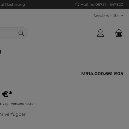
auf Rechnung
Hotline 06731 – 547820
Service/Hilfe
N
M914.000.661 E05
 €*
ls/Tücher
ko
t. zzgl. Versandkosten
uhe
tiges
r verfügbar
ts
ls