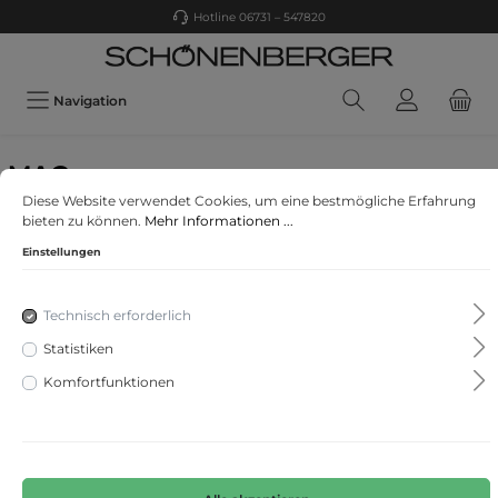
Hotline 06731 – 547820
Navigation
MAC
Diese Website verwendet Cookies, um eine bestmögliche Erfahrung
MAC JEANS - DREAM CHIC, Dream denim
bieten zu können.
Mehr Informationen ...
Einstellungen
Technisch erforderlich
Statistiken
Komfortfunktionen