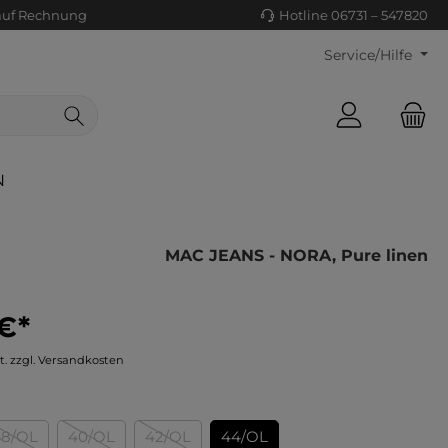
auf Rechnung
Hotline 06731 – 547820
Service/Hilfe
N
MAC JEANS - NORA, Pure linen
€*
ls/Tücher
ko
t. zzgl. Versandkosten
uhe
tiges
ts
ls
38/OL
40/OL
42/OL
44/OL