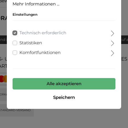
Bewertungen
Mehr Informationen ...
Einstellungen
RA, Pure linen"
Technisch erforderlich
and innerhalb von 24h
Bequemer Kauf 
Statistiken
Komfortfunktionen
- UND
UNSERE COMMUNITIES
ARTEN
Alle akzeptieren
ORKASSE
Speichern
STANDARD-VERSAND