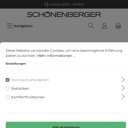
Hotline 06731 – 547820
Navigation
STREET ONE
Diese Website verwendet Cookies, um eine bestmögliche Erfahrung
Mantel in Salt and Pepper
bieten zu können.
Mehr Informationen ...
Einstellungen
Technisch erforderlich
Statistiken
Komfortfunktionen
Alle akzeptieren