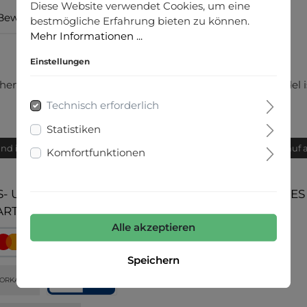
Diese Website verwendet Cookies, um eine
Bewertungen
bestmögliche Erfahrung bieten zu können.
Mehr Informationen ...
Einstellungen
hen vorne, gecoatete Oberfläche, Gesäßtaschen, das Model i
Technisch erforderlich
Statistiken
and innerhalb von 24h
Bequemer Kauf 
Komfortfunktionen
- UND
UNSERE COMMUNITIES
ARTEN
Alle akzeptieren
Speichern
ORKASSE