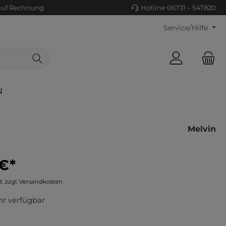
auf Rechnung
Hotline 06731 – 547820
Service/Hilfe
N
Melvin
 €*
ls/Tücher
ko
t. zzgl. Versandkosten
uhe
tiges
r verfügbar
ts
ls