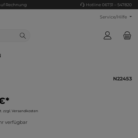
auf Rechnung
Hotline 06731 – 547820
Service/Hilfe
N
N22453
€*
ls/Tücher
ko
t. zzgl. Versandkosten
uhe
tiges
r verfügbar
ts
ls