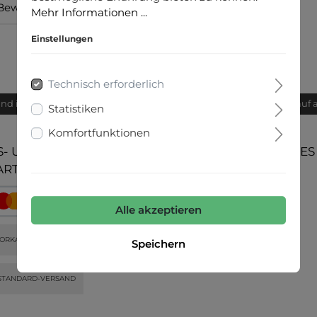
Bewertungen
Mehr Informationen ...
Einstellungen
Technisch erforderlich
and innerhalb von 24h
Bequemer Kauf 
Statistiken
Komfortfunktionen
- UND
UNSERE COMMUNITIES
ARTEN
Alle akzeptieren
ORKASSE
Speichern
STANDARD-VERSAND