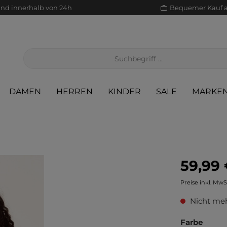
and innerhalb von 24h
Bequemer Kauf 
DAMEN
HERREN
KINDER
SALE
MARKE
59,99 
Jacken/Mäntel
Scha
Sak
Röcke
Preise inkl. MwS
Jeans
Sch
Sons
Jacken/Mäntel
Nicht meh
Pullover/Strickjacken
Shir
Scha
Pullover/Strickjacken
Farbe