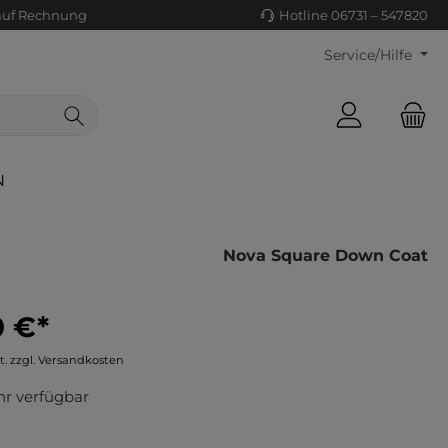
auf Rechnung
Hotline 06731 – 547820
Service/Hilfe
N
Nova Square Down Coat
0 €*
ls/Tücher
ko
t. zzgl. Versandkosten
uhe
tiges
r verfügbar
ts
ls