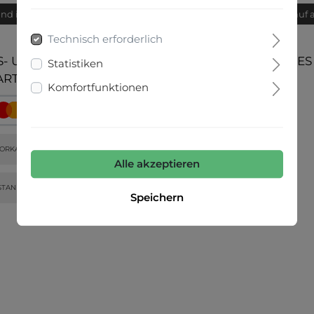
and innerhalb von 24h
Bequemer Kauf 
Technisch erforderlich
- UND
UNSERE COMMUNITIES
Statistiken
ARTEN
Komfortfunktionen
ORKASSE
Alle akzeptieren
STANDARD-VERSAND
Speichern